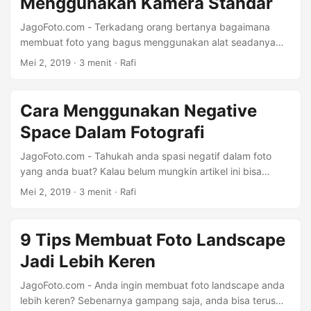
Menggunakan Kamera Standar
JagoFoto.com - Terkadang orang bertanya bagaimana
membuat foto yang bagus menggunakan alat seadanya
seperti saat menggunakan kamera handphone. Untuk
Mei 2, 2019
·
3 menit
·
Rafi
menjawab pertanyaan itu fotografer harus memperhatikan
3 hal berikut dalam belajar fotografi yaitu perhatikan arah
cahaya, komposisi foto dan kemampuan editing foto.
Cara Menggunakan Negative
Dengan menguasai ketiga hal ini maka foto kamu setingkat
Space Dalam Fotografi
akan lebih baik. 1. Arah cahaya Jika kamu ingin
mendapatkan foto yang bagus menggunakan alat yang
JagoFoto.com - Tahukah anda spasi negatif dalam foto
tidak canggih, maka kamu harus memaksimalkan dari mata
yang anda buat? Kalau belum mungkin artikel ini bisa
kamu sendiri terlebih dahulu. ...
sedikit membantu anda dalam memahami komposisi foto.
Mei 2, 2019
·
3 menit
·
Rafi
Gunakanlah spasi negatif untuk melihat bentuk dan ukuran
objek dengan lebih efektif. Selain itu manfaat dari negatif
spasi adalah kita bisa menghasilkan komposisi foto yang
9 Tips Membuat Foto Landscape
lebih baik. contoh penggunaan negative space
Jadi Lebih Keren
photography Pertama tama, mari kita ketahui dulu apa itu
“spasi negatif” Spasi negatif pada foto adalah bagian dari
JagoFoto.com - Anda ingin membuat foto landscape anda
foto yang terlihat kosong, sehingga objek foto akan terlihat
lebih keren? Sebenarnya gampang saja, anda bisa terus
lebih fokus. ...