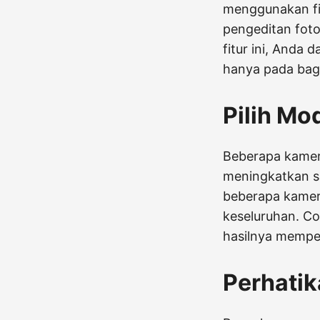
menggunakan fit
pengeditan foto
fitur ini, Anda 
hanya pada bag
Pilih Mo
Beberapa kamer
meningkatkan sa
beberapa kamer
keseluruhan. C
hasilnya mempen
Perhati