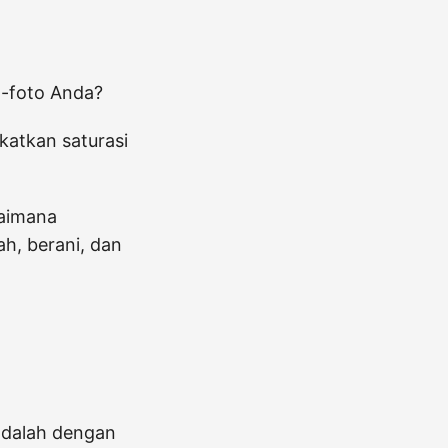
o-foto Anda?
katkan saturasi
gaimana
ah, berani, dan
 adalah dengan