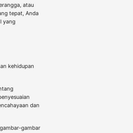
serangga, atau
ang tepat, Anda
l yang
kan kehidupan
entang
 penyesuaian
pencahayaan dan
n gambar-gambar