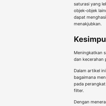
saturasi yang l
objek-objek la
dapat menghasil
menakjubkan.
Kesimpu
Meningkatkan sa
dan kecerahan 
Dalam artikel i
bagaimana menin
pada perangkat
filter.
Dengan menerap