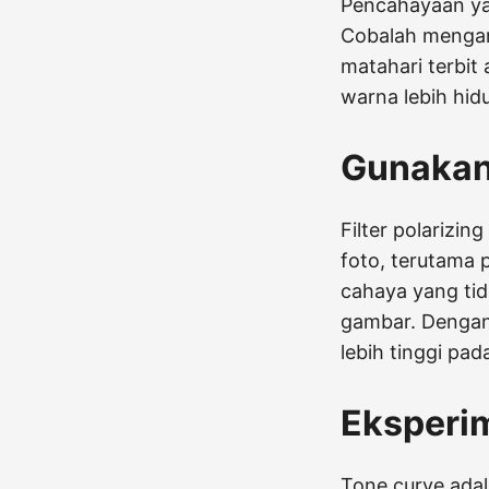
Pencahayaan yan
Cobalah mengamb
matahari terbi
warna lebih hid
Gunakan 
Filter polarizi
foto, terutama 
cahaya yang ti
gambar. Dengan 
lebih tinggi pad
Eksperi
Tone curve ada