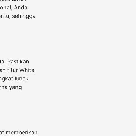
tonal, Anda
ntu, sehingga
a. Pastikan
an fitur
White
gkat lunak
rna yang
apat memberikan