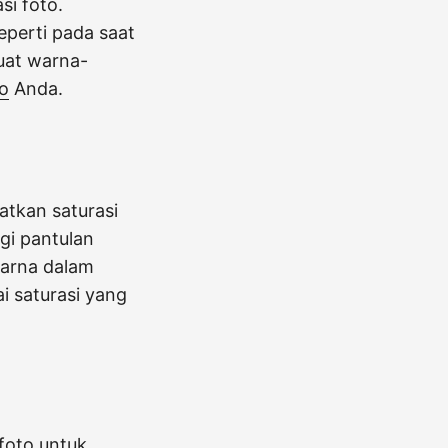
si foto.
eperti pada saat
uat warna-
o
Anda.
atkan saturasi
gi pantulan
warna dalam
i saturasi yang
foto untuk