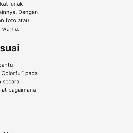
kat lunak
lainnya. Dengan
an foto atau
 warna.
suai
bantu
“Colorful” pada
a secara
ihat bagaimana