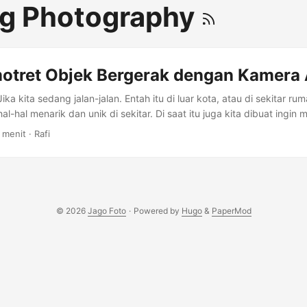
g Photography
otret Objek Bergerak dengan Kamera
ka kita sedang jalan-jalan. Entah itu di luar kota, atau di sekitar rum
-hal menarik dan unik di sekitar. Di saat itu juga kita dibuat ingin
as orang yang sedang lari pagi atau jogging, atau memotret orang y
 menit
·
Rafi
menggunakan helm. Hal unik seperti itu yang biasa bikin tangan i
ja berhasil menangkap moment yang unik. ...
© 2026
Jago Foto
·
Powered by
Hugo
&
PaperMod