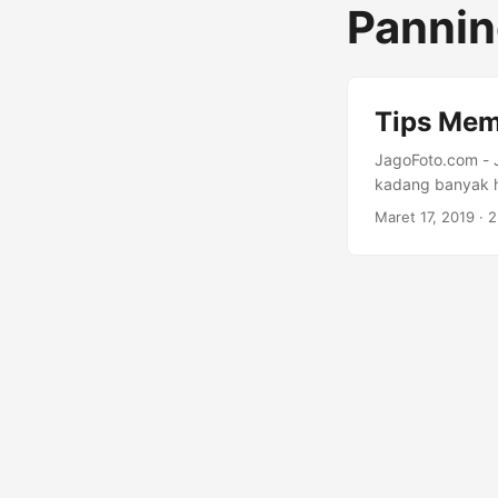
Pannin
Tips Mem
JagoFoto.com - Ji
kadang banyak hal
Misalnya aktivit
Maret 17, 2019
·
2
bonceng 3 tanpa 
shutter. Kali sa