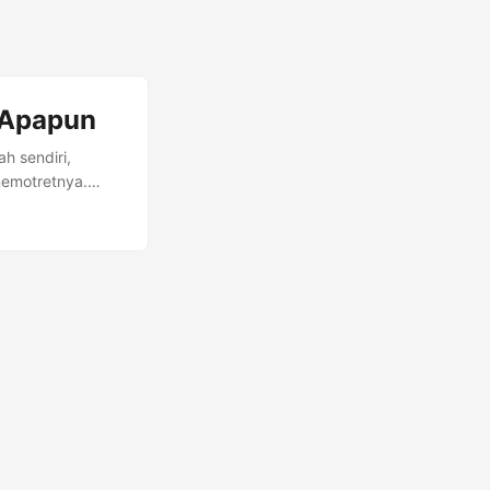
 Apapun
ah sendiri,
 memotretnya.
ang sedang
ngin memencet